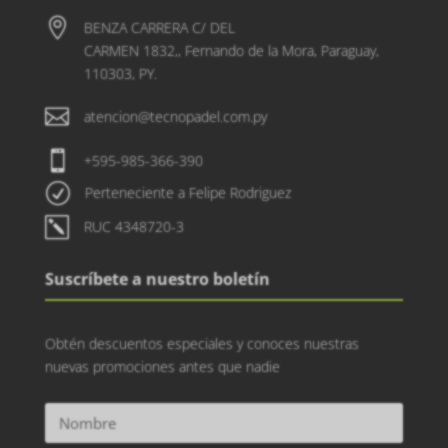

BENZA CARRERA C/ DEL
CARMEN 1832,, Fernando de la Mora, Paraguay,
110303, PY.

atencion@tecnopadel.com.py

+595-985-366-390
R
Perteneciente a Felipe Rodriguez
k
RUC 4348720-3
Suscríbete a nuestro boletín
Obtén descuentos especiales y conoces nuestras
nuevas promociones antes que nadie