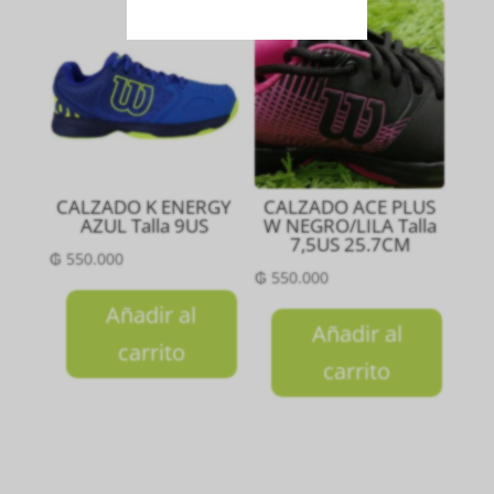
CALZADO K ENERGY
CALZADO ACE PLUS
AZUL Talla 9US
W NEGRO/LILA Talla
7,5US 25.7CM
₲
550.000
₲
550.000
Añadir al
Añadir al
carrito
carrito