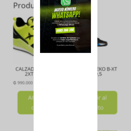
Productos relacionados
CALZADO VIRTUO-Y
CALZADO NEKO B-XT
2XT Talla 10
Talla 9,5
₲
990.000
₲
990.000
Añadir al
Añadir al
carrito
carrito