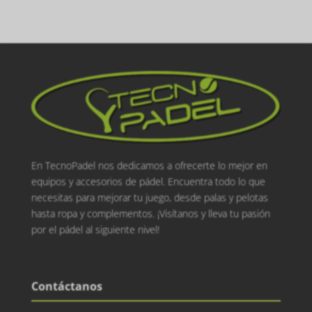
En TecnoPadel nos dedicamos a ofrecerte lo mejor en
equipos y accesorios de pádel. Encuentra todo lo que
necesitas para mejorar tu juego, desde palas y pelotas
hasta ropa y complementos. ¡Visítanos y lleva tu pasión
por el pádel al siguiente nivel!
Contáctanos