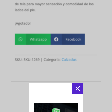
de tela para mayor sensación y comodidad de los
lados del pie.
¡Agotado!
Whatsapp
Facebook


SKU:
SKU-1269
Categoría:
Calzados
×