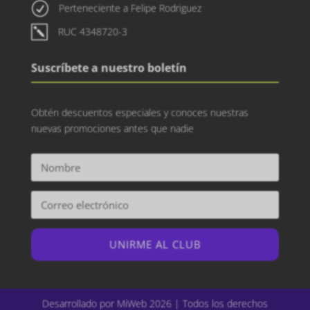
R
Perteneciente a Felipe Rodriguez
k
RUC 4348720-3
Suscríbete a nuestro boletín
Obtén descuentos especiales y conoces nuestras
nuevas promociones antes que nadie
UNIRME AL CLUB
Desarrollado por MiWeb 2026 | Todos los derechos