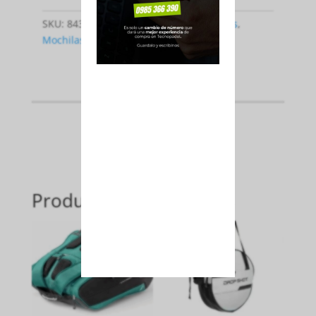
SKU:
8435739403143
Categorías:
Bolsos
,
Mochilas
,
Paleteros
Productos relacionados