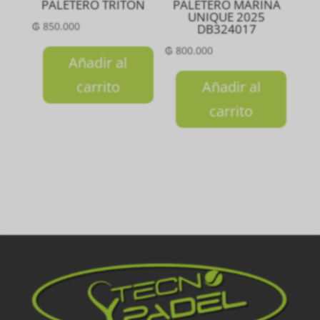
PALETERO TRITON
PALETERO MARINA
UNIQUE 2025
₲
850.000
DB324017
₲
800.000
Añadir al
carrito
Añadir al
carrito