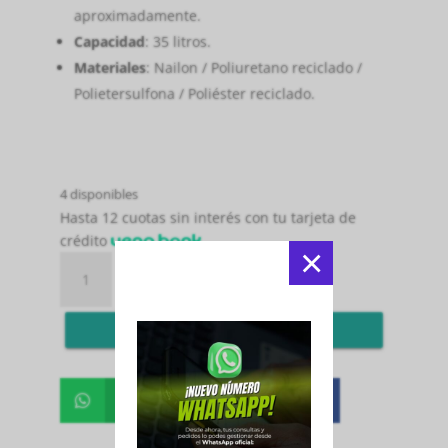
aproximadamente.
Capacidad
: 35 litros.
Materiales
: Nailon / Poliuretano reciclado /
Polietersulfona / Poliéster reciclado.
4 disponibles
Hasta 12 cuotas sin interés con tu tarjeta de
crédito
×
PALETERO
Añadir al carrito
ADIDAS
CONTROL
Pedir por WS
GREEN
3.4
2025
cantidad
Whatsapp
Facebook

