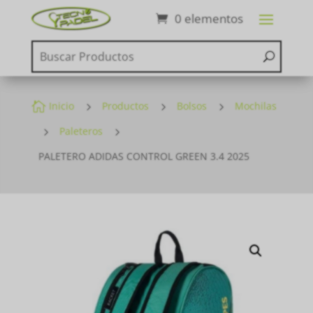
0 elementos

Inicio
5
Productos
5
Bolsos
5
Mochilas
5
Paleteros
5
PALETERO ADIDAS CONTROL GREEN 3.4 2025