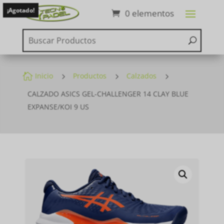
¡Agotado!
0 elementos

Inicio
5
Productos
5
Calzados
5
CALZADO ASICS GEL-CHALLENGER 14 CLAY BLUE
EXPANSE/KOI 9 US