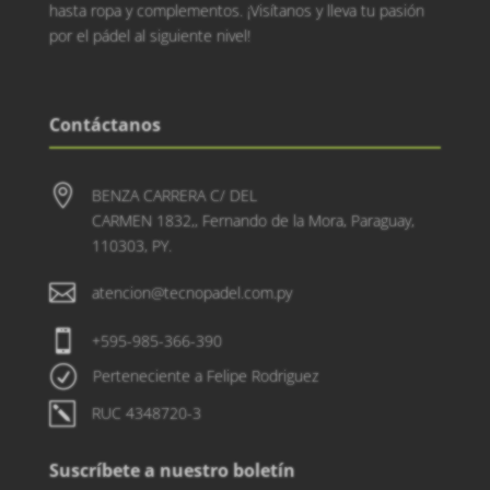
hasta ropa y complementos. ¡Visítanos y lleva tu pasión
por el pádel al siguiente nivel!
Contáctanos

BENZA CARRERA C/ DEL
CARMEN 1832,, Fernando de la Mora, Paraguay,
110303, PY.

atencion@tecnopadel.com.py

+595-985-366-390
R
Perteneciente a Felipe Rodriguez
k
RUC 4348720-3
Suscríbete a nuestro boletín