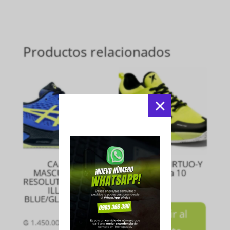
Productos relacionados
×
CALZADO
CALZADO VIRTUO-Y
MASCULINO GEL
2XT Talla 10
RESOLUTION 9 PADEL
₲
990.000
ILLUSION
BLUE/GLOW YELLOW
10.5
Añadir al
₲
1.450.000