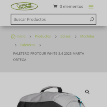
0 elementos

Inicio
5
Productos
5
Bolsos
5
Mochilas
5
Paleteros
5
PALETERO PROTOUR WHITE 3.4 2025 MARTA
ORTEGA