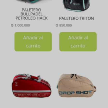
PALETERO
BULLPADEL
PETROLEO HACK
PALETERO TRITON
₲
1.000.000
₲
850.000
Añadir al
Añadir al
carrito
carrito