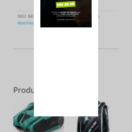
SKU:
8435739403075
Categorías:
Bolsos
,
Mochilas
,
Paleteros
Productos relacionados