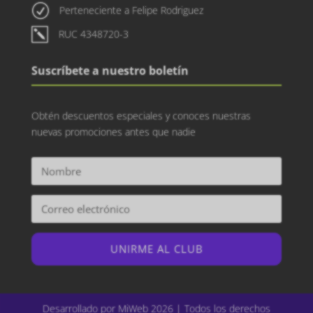
R
Perteneciente a Felipe Rodriguez
k
RUC 4348720-3
Suscríbete a nuestro boletín
Obtén descuentos especiales y conoces nuestras
nuevas promociones antes que nadie
UNIRME AL CLUB
Desarrollado por MiWeb 2026 | Todos los derechos