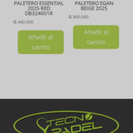
PALETERO ESSENTIAL
PALETERO EGAN
2025 RED
BEIGE 2025
DB324001R
₲
800.000
₲
440.000
Añadir al
Añadir al
carrito
carrito