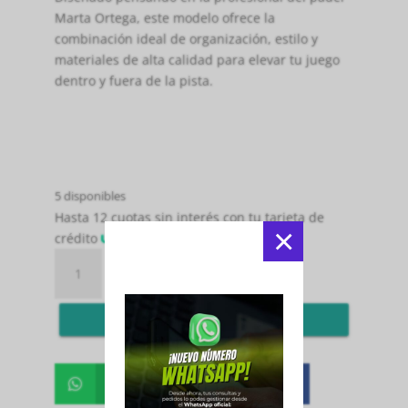
Marta Ortega, este modelo ofrece la
combinación ideal de organización, estilo y
materiales de alta calidad para elevar tu juego
dentro y fuera de la pista.
5 disponibles
Hasta 12 cuotas sin interés con tu tarjeta de
×
crédito
PALETERO
Añadir al carrito
PROTOUR
WHITE
Pedir por WS
3.4
2025
MARTA
ORTEGA
Whatsapp
Facebook


cantidad