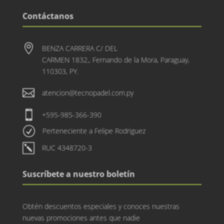
Contáctanos

BENZA CARRERA C/ DEL
CARMEN 1832,, Fernando de la Mora, Paraguay,
110303, PY.

atencion@tecnopadel.com.py

+595-985-366-390
R
Perteneciente a Felipe Rodriguez
k
RUC 4348720-3
Suscríbete a nuestro boletín
Obtén descuentos especiales y conoces nuestras
nuevas promociones antes que nadie