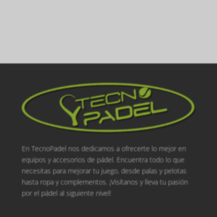
En TecnoPadel nos dedicamos a ofrecerte lo mejor en
equipos y accesorios de pádel. Encuentra todo lo que
necesitas para mejorar tu juego, desde palas y pelotas
hasta ropa y complementos. ¡Visítanos y lleva tu pasión
por el pádel al siguiente nivel!