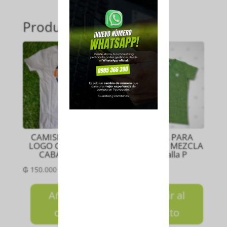
Productos relacionados
CAMISETA CIRCLE
CAMISETA PARA
LOGO GRIS CLARO
DAMA OPEN MEZCLA
CABALLERO S
VERDE Talla P
₲
150.000
₲
150.000
Añadir al
Añadir al
carrito
carrito