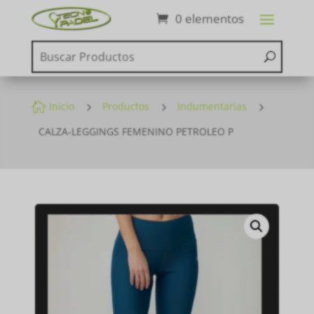
0 elementos

Inicio
5
Productos
5
Indumentarias
5
CALZA-LEGGINGS FEMENINO PETROLEO P