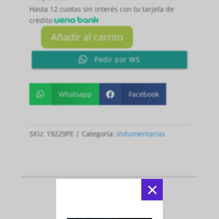
Hasta 12 cuotas sin interés con tu tarjeta de
crédito
Añadir al carrito
CALZA-
LEGGINGS
Pedir por WS
FEMENINO
PETROLEO
P
Whatsapp
Facebook


cantidad
SKU:
19229PE
Categoría:
Indumentarias
×