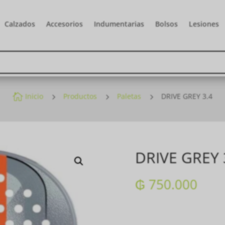
Calzados
Accesorios
Indumentarias
Bolsos
Lesiones

Inicio
5
Productos
5
Paletas
5
DRIVE GREY 3.4
DRIVE GREY 
₲
750.000