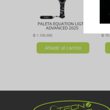
PALETA EQUATION LIGTH
T
ADVANCED 2025
₲
1.100.000
₲
70
Añadir al carrito