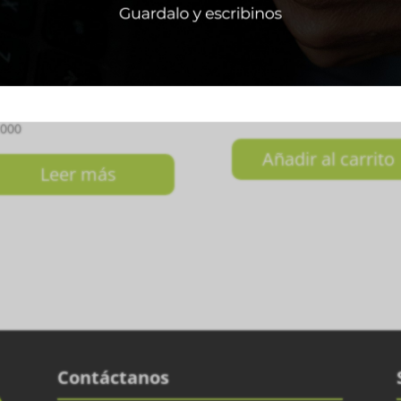
UBO DE PELOTAS COURT
PALETA FLOW WOMAN 2
BABOLAT POR UNIDAD
₲
1.769.600
.000
Añadir al carrito
Leer más
Contáctanos