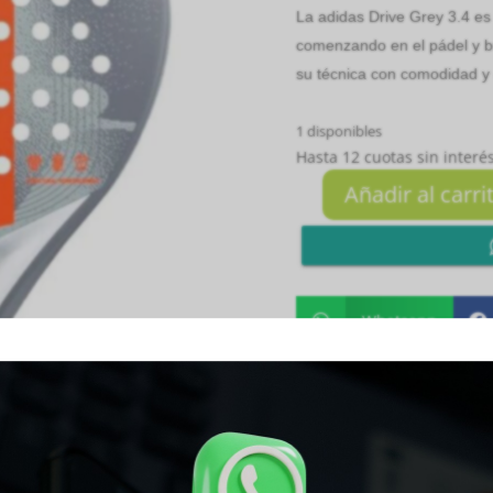
La adidas Drive Grey 3.4 es
comenzando en el pádel y b
su técnica con comodidad y 
1 disponibles
Hasta 12 cuotas sin interés
Añadir al carri
DRIVE
GREY
3.4
cantidad
Whatsapp


SKU:
8435739402962
Cat