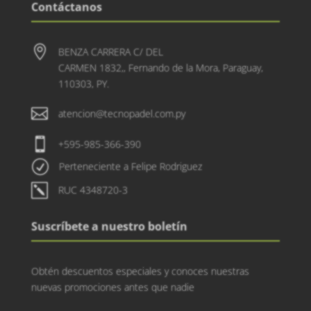
Contáctanos

BENZA CARRERA C/ DEL
CARMEN 1832,, Fernando de la Mora, Paraguay,
110303, PY.

atencion@tecnopadel.com.py

+595-985-366-390
R
Perteneciente a Felipe Rodriguez
k
RUC 4348720-3
Suscríbete a nuestro boletín
Obtén descuentos especiales y conoces nuestras
nuevas promociones antes que nadie