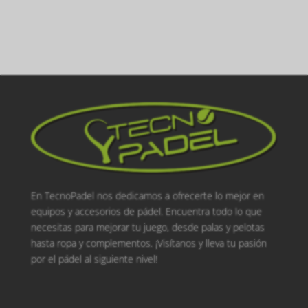
En TecnoPadel nos dedicamos a ofrecerte lo mejor en
equipos y accesorios de pádel. Encuentra todo lo que
necesitas para mejorar tu juego, desde palas y pelotas
hasta ropa y complementos. ¡Visítanos y lleva tu pasión
por el pádel al siguiente nivel!