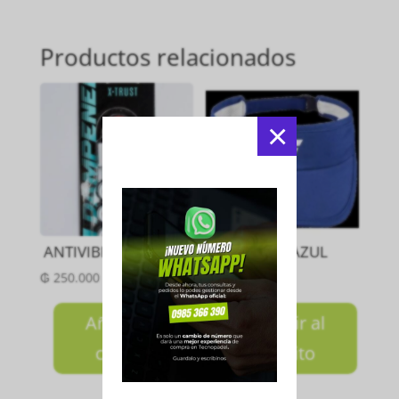
Productos relacionados
×
ANTIVIBRADORES X8
VISERA AZUL
₲
250.000
₲
120.000
Añadir al
Añadir al
carrito
carrito