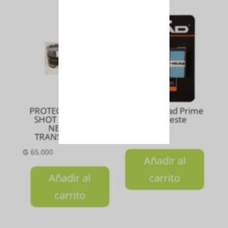
PROTECTOR DROP
Overgrip Head Prime
SHOT X UNIDAD
Tour Celeste
NEGRO Y
₲
80.000
TRANSPARENTE
₲
65.000
Añadir al
Añadir al
carrito
carrito