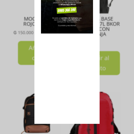
MOCHILA 16
MOCHILA BASE
ROJO/NEGRO
BACKPACK 17L BKOR
NEGRO CON
₲
150.000
NARANJA
₲
390.000
Añadir al
carrito
Añadir al
carrito