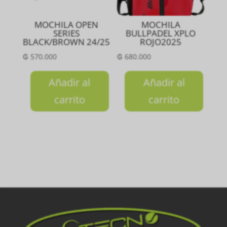
MOCHILA OPEN
MOCHILA
SERIES
BULLPADEL XPLO
BLACK/BROWN 24/25
ROJO2025
₲
570.000
₲
680.000
Añadir al
Añadir al
carrito
carrito