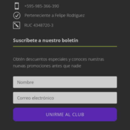

+595-985-366-390
R
Perteneciente a Felipe Rodriguez
k
RUC 4348720-3
Suscríbete a nuestro boletín
Obtén descuentos especiales y conoces nuestras
nuevas promociones antes que nadie
UNIRME AL CLUB