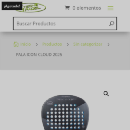
¡Agotado!
0 elementos

Inicio
5
Productos
5
Sin categorizar
5
PALA ICON CLOUD 2025