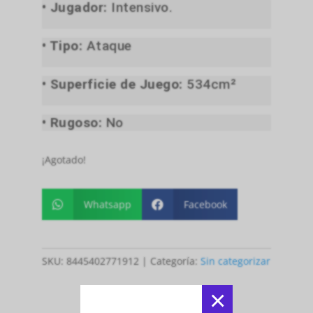
• Jugador:
Intensivo.
• Tipo:
Ataque
• Superficie de Juego:
534cm²
• Rugoso:
No
¡Agotado!
Whatsapp
Facebook


SKU:
8445402771912
Categoría:
Sin categorizar
×