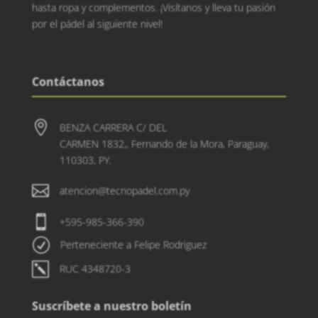
hasta ropa y complementos. ¡Visítanos y lleva tu pasión
por el pádel al siguiente nivel!
Contáctanos

BENZA CARRERA C/ DEL
CARMEN 1832,, Fernando de la Mora, Paraguay,
110303, PY.

atencion@tecnopadel.com.py

+595-985-366-390
R
Perteneciente a Felipe Rodriguez
k
RUC 4348720-3
Suscríbete a nuestro boletín