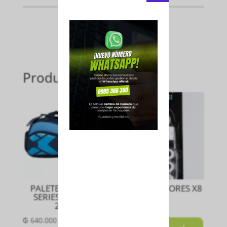
Productos relacionados
PALETERO STREET
ANTIVIBRADORES X8
SERIES SKY BLUE
₲
250.000
24/25
₲
640.000