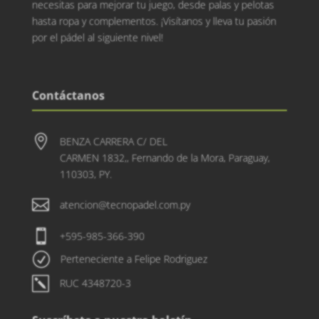
necesitas para mejorar tu juego, desde palas y pelotas
hasta ropa y complementos. ¡Visítanos y lleva tu pasión
por el pádel al siguiente nivel!
Contáctanos

BENZA CARRERA C/ DEL
CARMEN 1832,, Fernando de la Mora, Paraguay,
110303, PY.

atencion@tecnopadel.com.py

+595-985-366-390
R
Perteneciente a Felipe Rodriguez
k
RUC 4348720-3