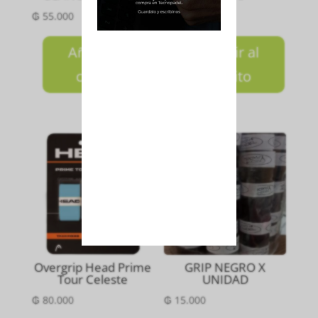
₲
55.000
₲
35.000
Añadir al
Añadir al
carrito
carrito
Overgrip Head Prime
GRIP NEGRO X
Tour Celeste
UNIDAD
₲
80.000
₲
15.000