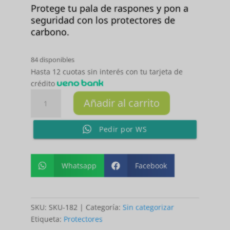
Protege tu pala de raspones y pon a
seguridad con los protectores de
carbono.
84 disponibles
Hasta 12 cuotas sin interés con tu tarjeta de
crédito
PROTECTOR
Añadir al carrito
DE
CARBONO
Pedir por WS
LISO
NEGRO
cantidad
Whatsapp
Facebook


SKU:
SKU-182
Categoría:
Sin categorizar
Etiqueta:
Protectores