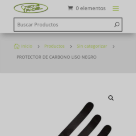
0 elementos

Inicio
5
Productos
5
Sin categorizar
5
PROTECTOR DE CARBONO LISO NEGRO