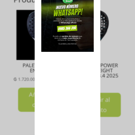
PALETA STIMA
PALETA ADIPOWER
ENERGY
MULTIWEIGHT
CONTROL 3.4 2025
₲
1.720.000
₲
3.100.000
Añadir al
Añadir al
carrito
carrito