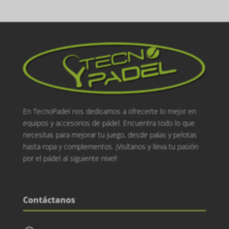
En TecnoPadel nos dedicamos a ofrecerte lo mejor en
equipos y accesorios de pádel. Encuentra todo lo que
necesitas para mejorar tu juego, desde palas y pelotas
hasta ropa y complementos. ¡Visítanos y lleva tu pasión
por el pádel al siguiente nivel!
Contáctanos