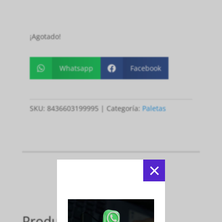
¡Agotado!
Whatsapp
Facebook


SKU:
8436603199995
Categoría:
Paletas
×
Productos relacionados