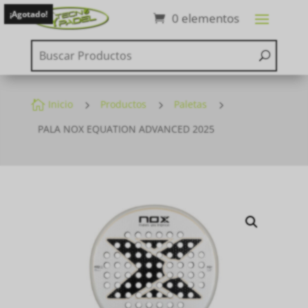
¡Agotado!
0 elementos

Inicio
5
Productos
5
Paletas
5
PALA NOX EQUATION ADVANCED 2025