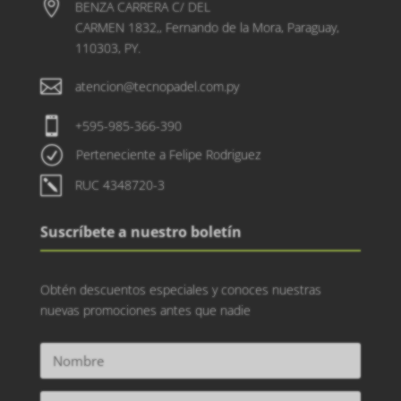

BENZA CARRERA C/ DEL
CARMEN 1832,, Fernando de la Mora, Paraguay,
110303, PY.

atencion@tecnopadel.com.py

+595-985-366-390
R
Perteneciente a Felipe Rodriguez
k
RUC 4348720-3
Suscríbete a nuestro boletín
Obtén descuentos especiales y conoces nuestras
nuevas promociones antes que nadie