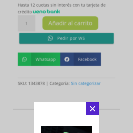
Hasta 12 cuotas sin interés con tu tarjeta de
crédito
PALETA
Añadir al carrito
X-
HERO
Pedir por WS
RED
2026
cantidad
Whatsapp
Facebook


SKU:
1343878
Categoría:
Sin categorizar
×