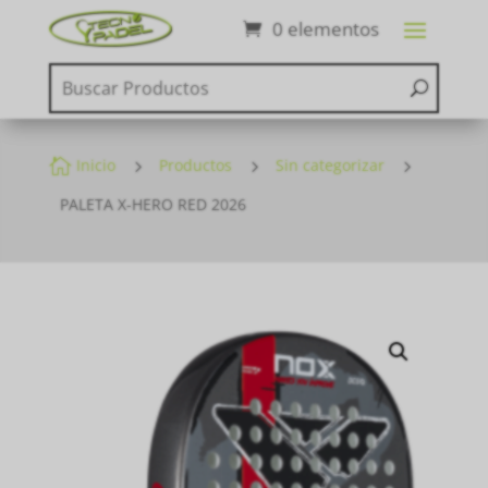
0 elementos

Inicio
5
Productos
5
Sin categorizar
5
PALETA X-HERO RED 2026