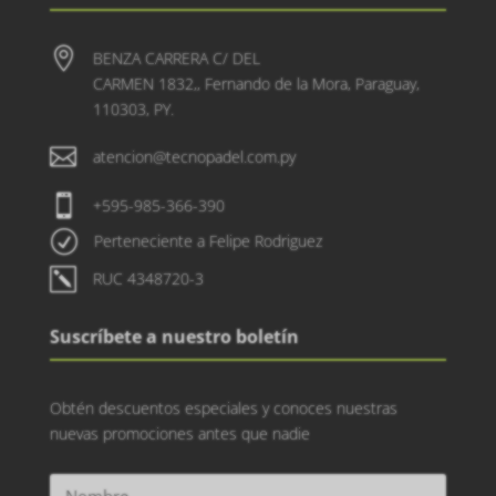

BENZA CARRERA C/ DEL
CARMEN 1832,, Fernando de la Mora, Paraguay,
110303, PY.

atencion@tecnopadel.com.py

+595-985-366-390
R
Perteneciente a Felipe Rodriguez
k
RUC 4348720-3
Suscríbete a nuestro boletín
Obtén descuentos especiales y conoces nuestras
nuevas promociones antes que nadie