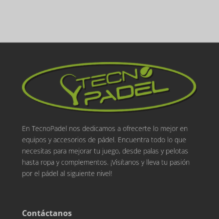
En TecnoPadel nos dedicamos a ofrecerte lo mejor en
equipos y accesorios de pádel. Encuentra todo lo que
necesitas para mejorar tu juego, desde palas y pelotas
hasta ropa y complementos. ¡Visítanos y lleva tu pasión
por el pádel al siguiente nivel!
Contáctanos