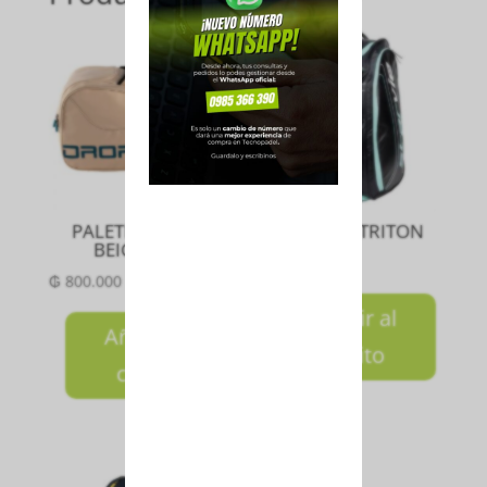
PALETERO EGAN
PALETERO TRITON
BEIGE 2025
₲
850.000
₲
800.000
Añadir al
Añadir al
carrito
carrito