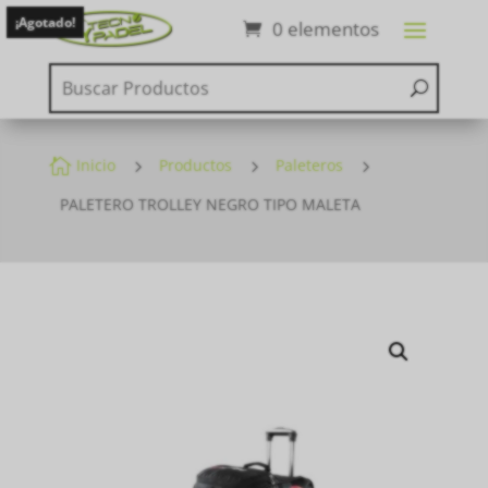
¡Agotado!
0 elementos

Inicio
5
Productos
5
Paleteros
5
PALETERO TROLLEY NEGRO TIPO MALETA