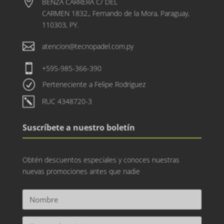

BENZA CARRERA C/ DEL
CARMEN 1832,, Fernando de la Mora, Paraguay,
110303, PY.

atencion@tecnopadel.com.py

+595-985-366-390
R
Perteneciente a Felipe Rodriguez
k
RUC 4348720-3
Suscríbete a nuestro boletín
Obtén descuentos especiales y conoces nuestras
nuevas promociones antes que nadie