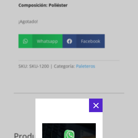
Composición:
Poliéster
¡Agotado!
Whatsapp
Facebook


SKU:
SKU-1200
Categoría:
Paleteros
×
Productos relacionados