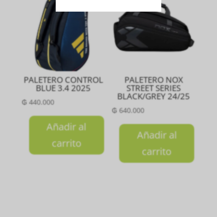
PALETERO CONTROL
PALETERO NOX
BLUE 3.4 2025
STREET SERIES
BLACK/GREY 24/25
₲
440.000
₲
640.000
Añadir al
Añadir al
carrito
carrito