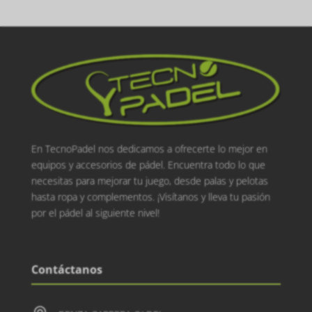
En TecnoPadel nos dedicamos a ofrecerte lo mejor en
equipos y accesorios de pádel. Encuentra todo lo que
necesitas para mejorar tu juego, desde palas y pelotas
hasta ropa y complementos. ¡Visítanos y lleva tu pasión
por el pádel al siguiente nivel!
Contáctanos