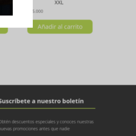
XXL
₲
385.000
Añadir al carrito
Suscríbete a nuestro boletín
Obtén descuentos especiales y conoces nuestras
nuevas promociones antes que nadie