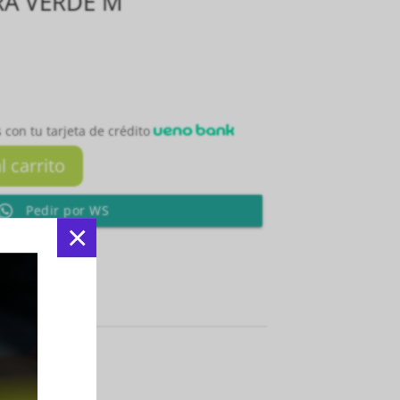
RA VERDE M
 con tu tarjeta de crédito
l carrito
Pedir por WS
×
Facebook
:
Indumentarias