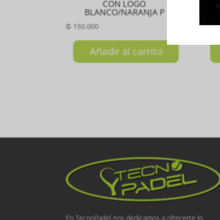
CON LOGO
C
BLANCO/NARANJA P
₲
150.000
₲
10
Añadir al carrito
En TecnoPadel nos dedicamos a ofrecerte lo