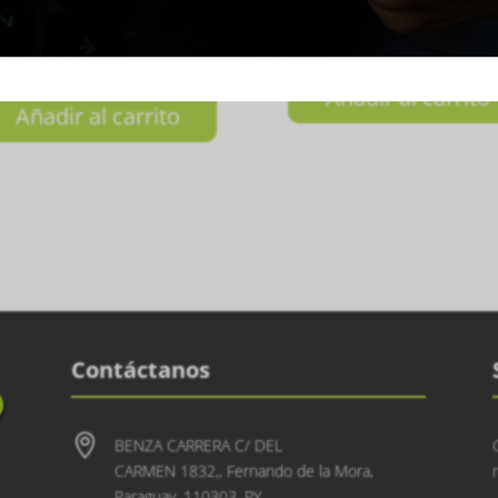
HICO X5 BLANCO LOGO
BLANCO Talla P
SURTIDO 21.5-23CM
₲
150.000
0.000
Añadir al carrito
Añadir al carrito
Contáctanos

BENZA CARRERA C/ DEL
CARMEN 1832,, Fernando de la Mora,
Paraguay, 110303, PY.