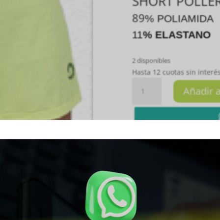
SHORT POLLE
89
% POLIAMIDA
11
% ELASTANO
2 disponibles
Hasta 12 cuotas sin interés
SHORT
Añadir a
POLLERA
AMARILLO
FLUOR
M
cantidad
Whatsapp


SKU:
SKU-1922
Categoría